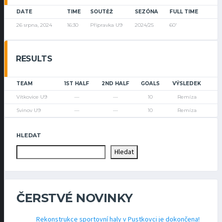
DATE
TIME
SOUTĚŽ
SEZÓNA
FULL TIME
26 srpna, 2024
16:30
Přípravka U9
2024/25
60'
RESULTS
TEAM
1ST HALF
2ND HALF
GOALS
VÝSLEDEK
Vítkovice U9
—
—
10
Remíza
Svinov U9
—
—
10
Remíza
HLEDAT
Hledat
ČERSTVÉ NOVINKY
Rekonstrukce sportovní haly v Pustkovci je dokončena!