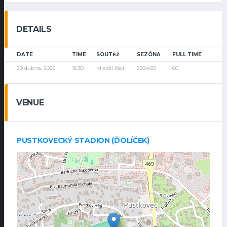
DETAILS
DATE
TIME
SOUTĚŽ
SEZÓNA
FULL TIME
29 dubna, 2025
16:30
Mladší žáci
2024/25
60'
VENUE
PUSTKOVECKÝ STADION (ĎOLÍČEK)