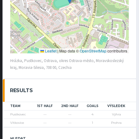
Leaflet
|
Map data ©
OpenStreetMap
contributors
Hrázka, Pustkovec, Ostrava, okres Ostrava-město, Moravskoslezský
kraj, Moravia-Silesia, 708 00, Czechia
RESULTS
TEAM
1ST HALF
2ND HALF
GOALS
VÝSLEDEK
Pustkovec
—
—
4
Výhra
Vítkovice
—
—
1
Prohra
HLEDAT