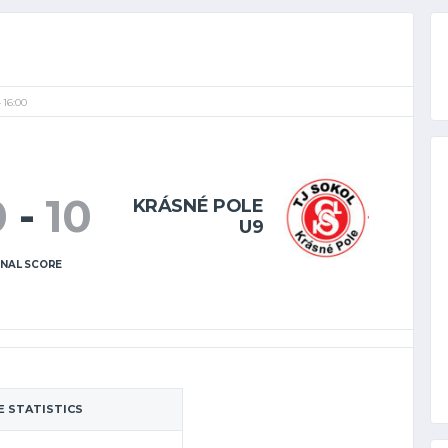
16:00
0
-
10
KRÁSNÉ POLE
U9
INAL SCORE
 STATISTICS