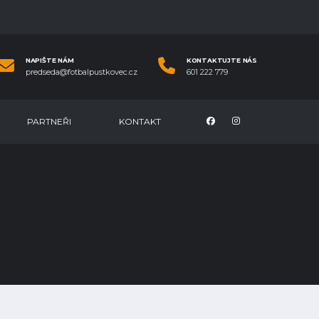
NAPIŠTE NÁM
KONTAKTUJTE NÁS
predseda@fotbalpustkovec.cz
601 222 779
PARTNEŘI
KONTAKT