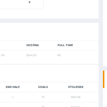
0
SEZÓNA
FULL TIME
a U9
2024/25
60'
2ND HALF
GOALS
VÝSLEDEK
—
10
Remíza