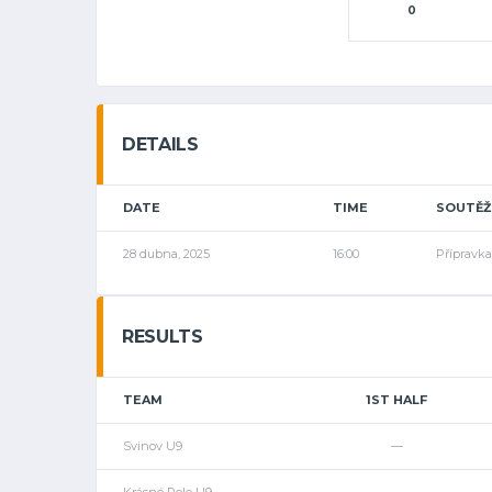
0
DETAILS
DATE
TIME
SOUTĚŽ
28 dubna, 2025
16:00
Přípravk
RESULTS
TEAM
1ST HALF
Svinov U9
—