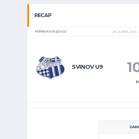
RECAP
PŘÍPRAVKA U9 2024/25
28 DUBNA, 2025
1
SVINOV U9
F
GAME