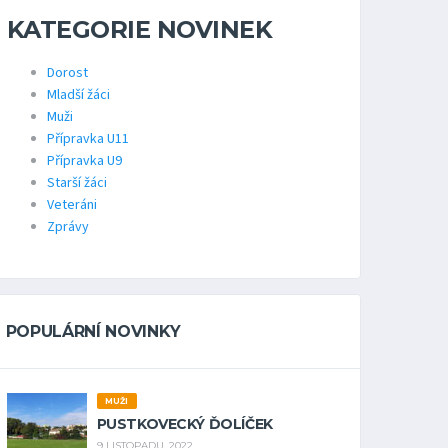
KATEGORIE NOVINEK
Dorost
Mladší žáci
Muži
Přípravka U11
Přípravka U9
Starší žáci
Veteráni
Zprávy
POPULÁRNÍ NOVINKY
MUŽI
PUSTKOVECKÝ ĎOLÍČEK
9 LISTOPADU, 2022