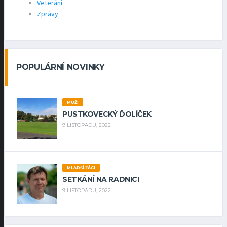
Veteráni
Zprávy
POPULÁRNÍ NOVINKY
MUŽI
PUSTKOVECKÝ ĎOLÍČEK
9 LISTOPADU, 2022
MLADŠÍ ŽÁCI
SETKÁNÍ NA RADNICI
9 LISTOPADU, 2022