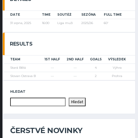
DATE
TIME
SOUTĚŽ
SEZÓNA
FULL TIME
31 srpna, 2025
16:00
Liga muži
2025/26
60'
RESULTS
TEAM
1ST HALF
2ND HALF
GOALS
VÝSLEDEK
Stará Bělá
—
—
4
Výhra
Slovan Ostrava B
—
—
2
Prohra
HLEDAT
Hledat
ČERSTVÉ NOVINKY