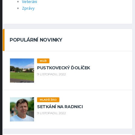
Veteráni
Zprávy
POPULÁRNÍ NOVINKY
MUŽI
PUSTKOVECKÝ ĎOLÍČEK
9 LISTOPADU, 2022
MLADŠÍ ŽÁCI
SETKÁNÍ NA RADNICI
9 LISTOPADU, 2022