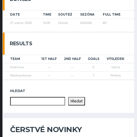
DATE
TIME
SOUTĚŽ
SEZÓNA
FULL TIME
27 srpna, 2025
14:00
Dorost
2025/26
60'
RESULTS
TEAM
1ST HALF
2ND HALF
GOALS
VÝSLEDEK
Vratimov
—
—
5
Výhra
Markvartovice
—
—
1
Prohra
HLEDAT
Hledat
ČERSTVÉ NOVINKY