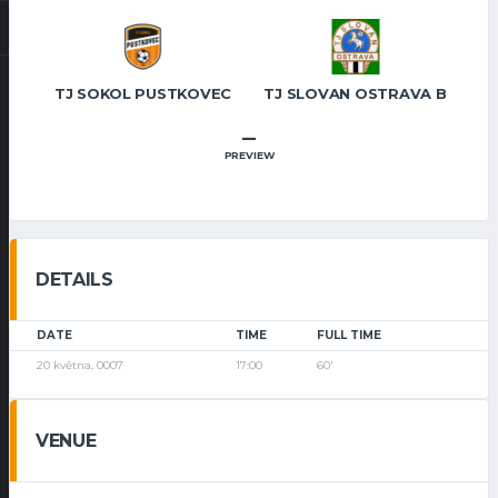
TJ SOKOL PUSTKOVEC
TJ SLOVAN OSTRAVA B
–
PREVIEW
DETAILS
DATE
TIME
FULL TIME
20 května, 0007
17:00
60'
VENUE