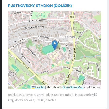
PUSTKOVECKÝ STADION (ĎOLÍČEK)
Leaflet
|
Map data ©
OpenStreetMap
contributors
Hrázka, Pustkovec, Ostrava, okres Ostrava-město, Moravskoslezský
kraj, Moravia-Silesia, 708 00, Czechia