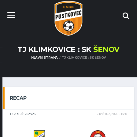
TJ KLIMKOVICE : SK
ŠENOV
HLAVNÍ STRANA
TJ KLIMKOVICE : SK ŠENOV
RECAP
LIGA MUŽI 2025/26
2 KVĚTNA, 2026
16:30