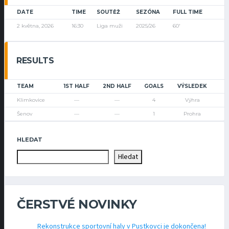
DATE
TIME
SOUTĚŽ
SEZÓNA
FULL TIME
2 května, 2026
16:30
Liga muži
2025/26
60'
RESULTS
TEAM
1ST HALF
2ND HALF
GOALS
VÝSLEDEK
Klimkovice
—
—
4
Výhra
Šenov
—
—
1
Prohra
HLEDAT
Hledat
ČERSTVÉ NOVINKY
Rekonstrukce sportovní haly v Pustkovci je dokončena!