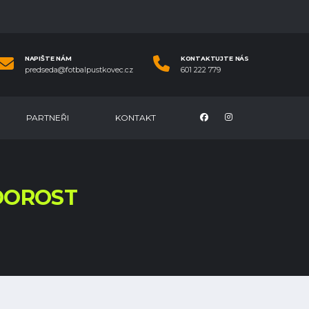
NAPIŠTE NÁM
KONTAKTUJTE NÁS
predseda@fotbalpustkovec.cz
601 222 779
PARTNEŘI
KONTAKT
DOROST