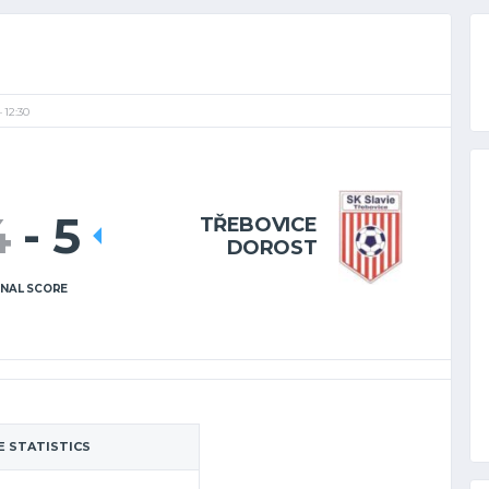
12:30
4
-
5
TŘEBOVICE
DOROST
INAL SCORE
 STATISTICS