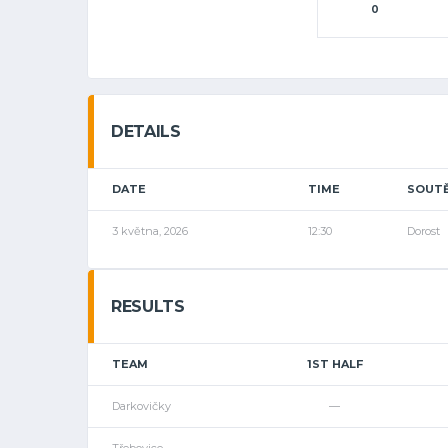
0
DETAILS
DATE
TIME
SOUT
3 května, 2026
12:30
Dorost
RESULTS
TEAM
1ST HALF
Darkovičky
—