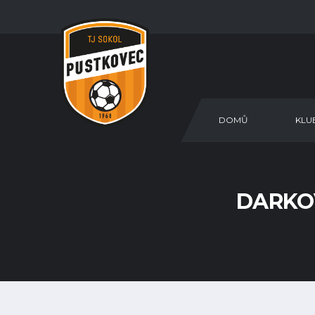
DOMŮ
KLU
DARKOV