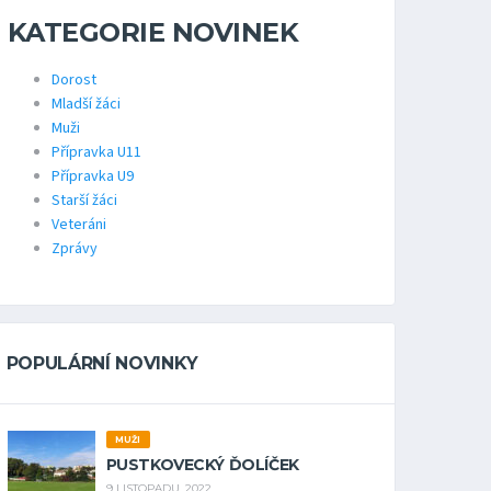
KATEGORIE NOVINEK
Dorost
Mladší žáci
Muži
Přípravka U11
Přípravka U9
Starší žáci
Veteráni
Zprávy
POPULÁRNÍ NOVINKY
MUŽI
PUSTKOVECKÝ ĎOLÍČEK
9 LISTOPADU, 2022