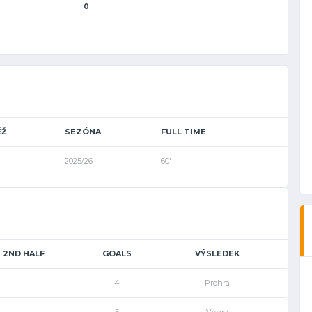
0
ĚŽ
SEZÓNA
FULL TIME
2025/26
60'
2ND HALF
GOALS
VÝSLEDEK
—
4
Prohra