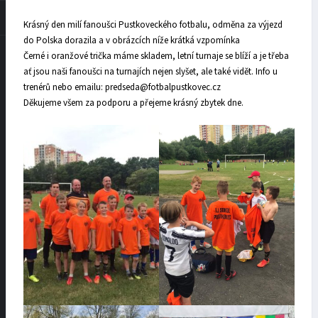
Krásný den milí fanoušci Pustkoveckého fotbalu, odměna za výjezd
do Polska dorazila a v obrázcích níže krátká vzpomínka
Černé i oranžové trička máme skladem, letní turnaje se blíží a je třeba
ať jsou naši fanoušci na turnajích nejen slyšet, ale také vidět. Info u
trenérů nebo emailu: predseda@fotbalpustkovec.cz
Děkujeme všem za podporu a přejeme krásný zbytek dne.