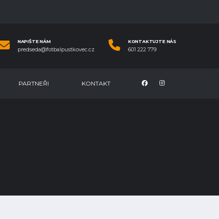
NAPIŠTE NÁM
KONTAKTUJTE NÁS
predseda@fotbalpustkovec.cz
601 222 779
PARTNEŘI
KONTAKT