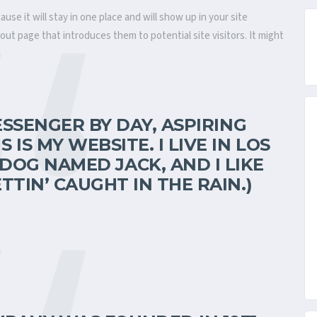
ause it will stay in one place and will show up in your site
ut page that introduces them to potential site visitors. It might
MESSENGER BY DAY, ASPIRING
 IS MY WEBSITE. I LIVE IN LOS
DOG NAMED JACK, AND I LIKE
TTIN’ CAUGHT IN THE RAIN.)