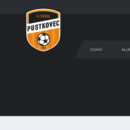
DOMŮ
KLU