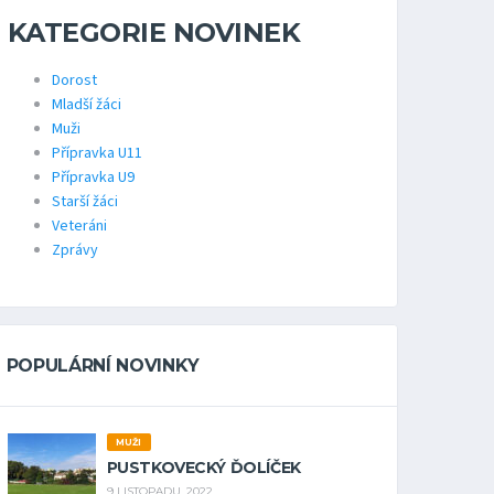
KATEGORIE NOVINEK
Dorost
Mladší žáci
Muži
Přípravka U11
Přípravka U9
Starší žáci
Veteráni
Zprávy
POPULÁRNÍ NOVINKY
MUŽI
PUSTKOVECKÝ ĎOLÍČEK
9 LISTOPADU, 2022