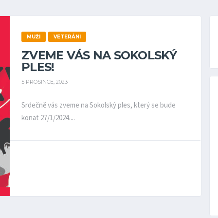
MUŽI
VETERÁNI
ZVEME VÁS NA SOKOLSKÝ
PLES!
5 PROSINCE, 2023
Srdečně vás zveme na Sokolský ples, který se bude
konat 27/1/2024....