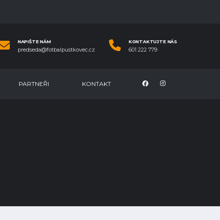
NAPIŠTE NÁM
KONTAKTUJTE NÁS
predseda@fotbalpustkovec.cz
601 222 779
PARTNEŘI
KONTAKT