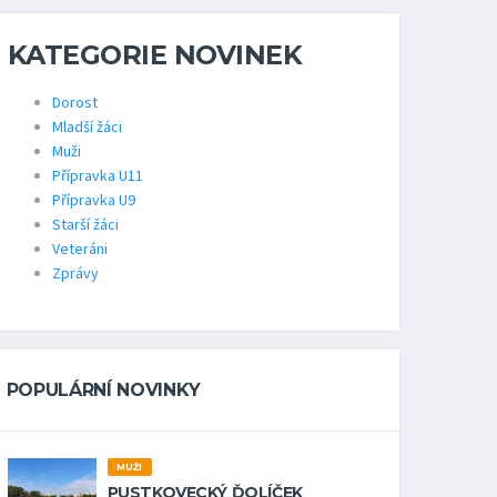
KATEGORIE NOVINEK
Dorost
Mladší žáci
Muži
Přípravka U11
Přípravka U9
Starší žáci
Veteráni
Zprávy
POPULÁRNÍ NOVINKY
MUŽI
PUSTKOVECKÝ ĎOLÍČEK